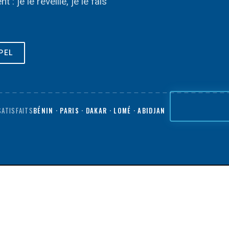
 je le réveille, je le fais
PEL
SATISFAITS
BÉNIN · PARIS · DAKAR · LOMÉ · ABIDJAN