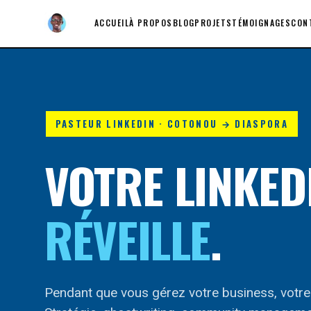
ACCUEIL
À PROPOS
BLOG
PROJETS
TÉMOIGNAGES
CON
PASTEUR LINKEDIN · COTONOU → DIASPORA
VOTRE LINKED
RÉVEILLE
.
Pendant que vous gérez votre business, votre p