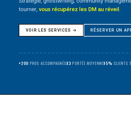
Stratégie, ghostwriting, community management :
tourner,
vous récupérez les DM au réveil
.
VOIR LES SERVICES →
RÉSERVER UN AP
+200
PROS ACCOMPAGNÉS
X3
PORTÉE MOYENNE
95%
CLIENTS 
_